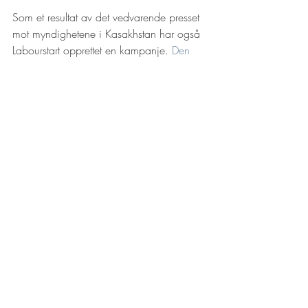
Som et resultat av det vedvarende presset 
mot myndighetene i Kasakhstan har også 
Labourstart opprettet en kampanje. 
Den 
kan finnes og signeres her. 
Recent Posts
See All