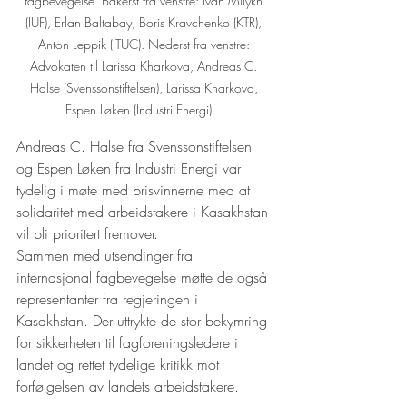
fagbevegelse. Bakerst fra venstre: Ivan Milykh 
(IUF), Erlan Baltabay, Boris Kravchenko (KTR), 
Anton Leppik (ITUC). Nederst fra venstre: 
Advokaten til Larissa Kharkova, Andreas C. 
Halse (Svenssonstiftelsen), Larissa Kharkova, 
Espen Løken (Industri Energi).   
Andreas C. Halse fra Svenssonstiftelsen 
og Espen Løken fra Industri Energi var 
tydelig i møte med prisvinnerne med at 
solidaritet med arbeidstakere i Kasakhstan 
vil bli prioritert fremover. 
Sammen med utsendinger fra 
internasjonal fagbevegelse møtte de også 
representanter fra regjeringen i 
Kasakhstan. Der uttrykte de stor bekymring 
for sikkerheten til fagforeningsledere i 
landet og rettet tydelige kritikk mot 
forfølgelsen av landets arbeidstakere. 