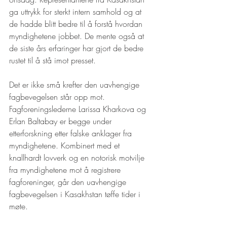
ga uttrykk for sterkt intern samhold og at 
de hadde blitt bedre til å forstå hvordan 
myndighetene jobbet. De mente også at 
de siste års erfaringer har gjort de bedre 
rustet til å stå imot presset. 
Det er ikke små krefter den uavhengige 
fagbevegelsen står opp mot. 
Fagforeningslederne Larissa Kharkova og 
Erlan Baltabay er begge under 
etterforskning etter falske anklager fra 
myndighetene. Kombinert med et 
knallhardt lovverk og en notorisk motvilje 
fra myndighetene mot å registrere 
fagforeninger, går den uavhengige 
fagbevegelsen i Kasakhstan tøffe tider i 
møte. 