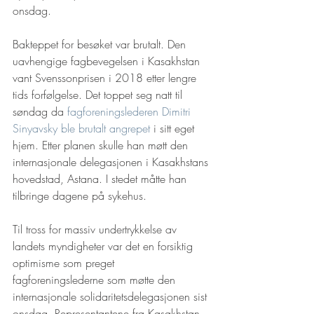
onsdag. 
Bakteppet for besøket var brutalt. Den 
uavhengige fagbevegelsen i Kasakhstan 
vant Svenssonprisen i 2018 etter lengre 
tids forfølgelse. Det toppet seg natt til 
søndag da 
fagforeningslederen Dimitri 
Sinyavsky ble brutalt angrepet
 i sitt eget 
hjem. Etter planen skulle han møtt den 
internasjonale delegasjonen i Kasakhstans 
hovedstad, Astana. I stedet måtte han 
tilbringe dagene på sykehus. 
Til tross for massiv undertrykkelse av 
landets myndigheter var det en forsiktig 
optimisme som preget 
fagforeningslederne som møtte den 
internasjonale solidaritetsdelegasjonen sist 
onsdag. Representantene fra Kasakhstan 